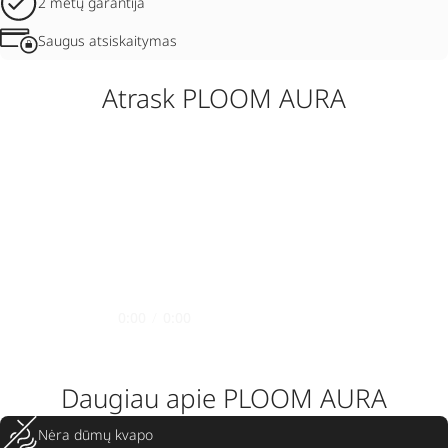
2 metų garantija
Saugus atsiskaitymas
Atrask PLOOM AURA
0:00
/
0:00
Daugiau apie PLOOM AURA
Nėra dūmų kvapo