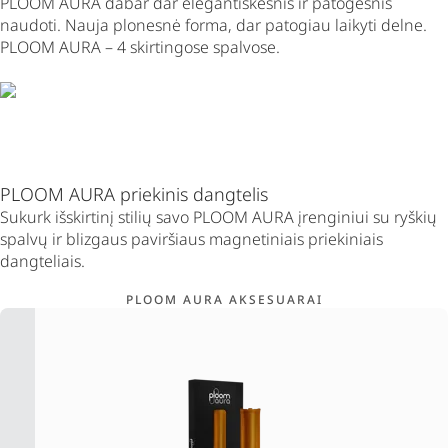
PLOOM AURA dabar dar elegantiškesnis ir patogesnis
naudoti. Nauja plonesnė forma, dar patogiau laikyti delne.
PLOOM AURA – 4 skirtingose spalvose.
PLOOM AURA priekinis dangtelis
Sukurk išskirtinį stilių savo PLOOM AURA įrenginiui su ryškių
spalvų ir blizgaus paviršiaus magnetiniais priekiniais
dangteliais.
PLOOM AURA AKSESUARAI