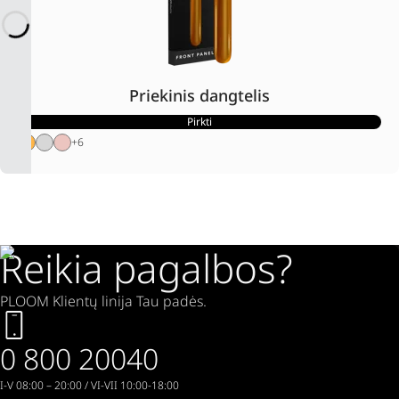
Priekinis dangtelis
Pirkti
+
6
Reikia pagalbos?
PLOOM Klientų linija Tau padės.
0 800 20040
I-V 08:00 – 20:00 / VI-VII 10:00-18:00