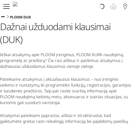
Atrask PLOOM
E. parduotuvė
PLOOM DUK
Dažnai užduodami klausimai
PLOOM klubas
Pradėti
(DUK)
Pagalba
Naujienos
Programėlė
Ieškai atsakymų apie PLOOM įrenginius, PLOOM AURA naudojimą,
programėlę ar priežiūrą? Čia rasi aiškius ir patikimus atsakymus į
dažniausiai užduodamus klausimus vienoje vietoje.
Pateikiame atsakymus į aktualiausius klausimus – nuo įrenginio
veikimo ir nustatymų iki programėlės funkcijų, registracijos, garantijos
ir kasdienės priežiūros. Taip pat rasite svarbią informaciją apie
PLOOM naudojimą kelionių metu, aksesuarus ir įvairias situacijas, su
kuriomis gali susidurti vartotojai.
Atsakymai pateikiami paprastai, aiškiai ir struktūruotai, kad
galėtumėte greitai rasti reikalingą informaciją be papildomų paieškų.