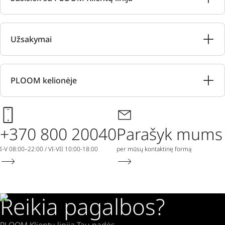
Užsakymai
PLOOM kelionėje
+370 800 20040
Parašyk mums
I-V 08:00–22:00 / VI-VII 10:00-18:00
per mūsų kontaktinę formą
Reikia pagalbos?