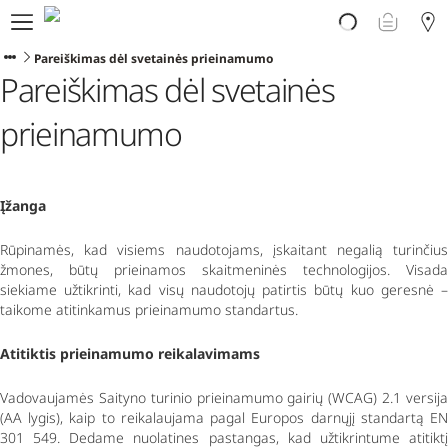
Atrask PLOOM
E. parduotuvė
Pareiškimas dėl svetainės prieinamumo
Pareiškimas dėl svetainės
PLOOM klubas
Pradėti
prieinamumo
Pagalba
Naujienos
Programėlė
Įžanga
Rūpinamės, kad visiems naudotojams, įskaitant negalią turinčius
žmones, būtų prieinamos skaitmeninės technologijos. Visada
siekiame užtikrinti, kad visų naudotojų patirtis būtų kuo geresnė –
taikome atitinkamus prieinamumo standartus.
Atitiktis prieinamumo reikalavimams
Vadovaujamės
Saityno turinio prieinamumo gairių
(WCAG) 2.1 versij
(AA lygis), kaip to reikalaujama pagal Europos darnųjį standartą EN
301 549. Dedame nuolatines pastangas, kad užtikrintume atitiktį