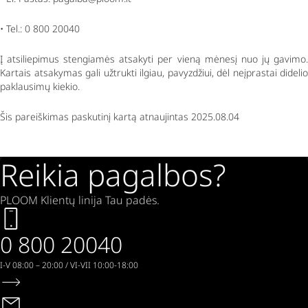
• Tel.: 0 800 20040
Į atsiliepimus stengiamės atsakyti per vieną mėnesį nuo jų gavimo.
Kartais atsakymas gali užtrukti ilgiau, pavyzdžiui, dėl neįprastai didelio
paklausimų kiekio.
Šis pareiškimas paskutinį kartą atnaujintas 2025.08.04
Reikia pagalbos?
PLOOM Klientų linija Tau padės.
0 800 20040
I-V 08:00 – 20:00 / VI-VII 10:00-18:00