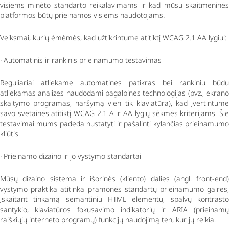
visiems minėto standarto reikalavimams ir kad mūsų skaitmeninės
platformos būtų prieinamos visiems naudotojams.
Veiksmai, kurių ėmėmės, kad užtikrintume atitiktį WCAG 2.1 AA lygiui:
· Automatinis ir rankinis prieinamumo testavimas
Reguliariai atliekame automatines patikras bei rankiniu būdu
atliekamas analizes naudodami pagalbines technologijas (pvz., ekrano
skaitymo programas, naršymą vien tik klaviatūra), kad įvertintume
savo svetainės atitiktį WCAG 2.1 A ir AA lygių sėkmės kriterijams. Šie
testavimai mums padeda nustatyti ir pašalinti kylančias prieinamumo
kliūtis.
· Prieinamo dizaino ir jo vystymo standartai
Mūsų dizaino sistema ir išorinės (kliento) dalies (angl.
front-end
)
vystymo praktika atitinka pramonės standartų prieinamumo gaires,
įskaitant tinkamą semantinių HTML elementų, spalvų kontrasto
santykio, klaviatūros fokusavimo indikatorių ir ARIA (prieinamų
raiškiųjų interneto programų) funkcijų naudojimą ten, kur jų reikia.