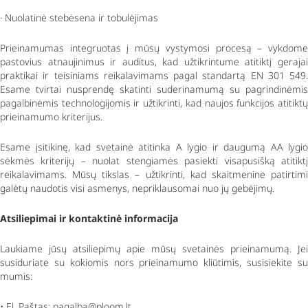
· Nuolatinė stebėsena ir tobulėjimas
Prieinamumas integruotas į mūsų vystymosi procesą – vykdome
pastovius atnaujinimus ir auditus, kad užtikrintume atitiktį gerajai
praktikai ir teisiniams reikalavimams pagal standartą EN 301 549.
Esame tvirtai nusprendę skatinti suderinamumą su pagrindinėmis
pagalbinėmis technologijomis ir užtikrinti, kad naujos funkcijos atitiktų
prieinamumo kriterijus.
Esame įsitikinę, kad svetainė atitinka A lygio ir daugumą AA lygio
sėkmės kriterijų – nuolat stengiamės pasiekti visapusišką atitiktį
reikalavimams. Mūsų tikslas – užtikrinti, kad skaitmenine patirtimi
galėtų naudotis visi asmenys, nepriklausomai nuo jų gebėjimų.
Atsiliepimai ir kontaktinė informacija
Laukiame jūsų atsiliepimų apie mūsų svetainės prieinamumą. Jei
susiduriate su kokiomis nors prieinamumo kliūtimis, susisiekite su
mumis:
• El. Paštas: pagalba@ploom.lt