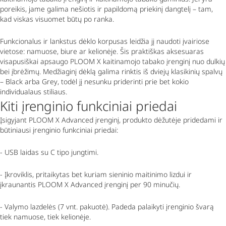
poreikis, jame galima nešiotis ir papildomą priekinį dangtelį – tam,
kad viskas visuomet būtų po ranka.
Funkcionalus ir lankstus dėklo korpusas leidžia jį naudoti įvairiose
vietose: namuose, biure ar kelionėje. Šis praktiškas aksesuaras
visapusiškai apsaugo PLOOM X kaitinamojo tabako įrenginį nuo dulkių
bei įbrėžimų. Medžiaginį dėklą galima rinktis iš dviejų klasikinių spalvų
–
Black
arba
Grey
, todėl jį nesunku priderinti prie bet kokio
individualaus stiliaus.
Kiti įrenginio funkciniai priedai
Įsigyjant PLOOM X
Advanced
įrenginį, produkto dėžutėje pridedami ir
būtiniausi įrenginio funkciniai priedai:
- USB laidas su C tipo jungtimi.
- Įkroviklis, pritaikytas bet kuriam sieninio maitinimo lizdui ir
įkraunantis PLOOM X
Advanced
įrenginį per 90 minučių.
- Valymo lazdelės (7 vnt. pakuotė). Padeda palaikyti įrenginio švarą
tiek namuose, tiek kelionėje.