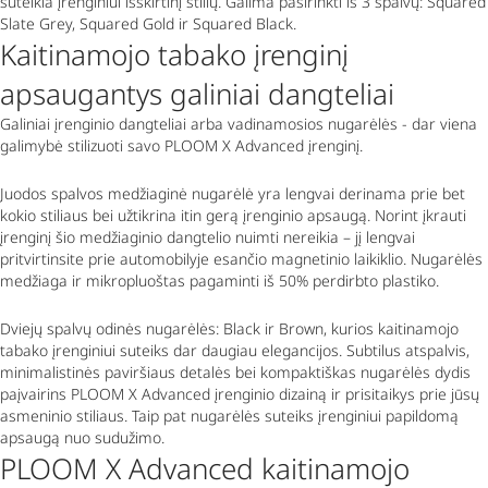
suteikia įrenginiui išskirtinį stilių. Galima pasirinkti iš 3 spalvų:
Squared
Slate Grey, Squared Gold ir Squared Black.
Kaitinamojo tabako įrenginį
apsaugantys galiniai dangteliai
Galiniai įrenginio dangteliai arba vadinamosios nugarėlės - dar viena
galimybė stilizuoti savo PLOOM X
Advanced
įrenginį.
Juodos spalvos medžiaginė nugarėlė yra lengvai derinama prie bet
kokio stiliaus bei užtikrina itin gerą įrenginio apsaugą. Norint įkrauti
įrenginį šio medžiaginio dangtelio nuimti nereikia – jį lengvai
pritvirtinsite prie automobilyje esančio magnetinio laikiklio. Nugarėlės
medžiaga ir mikropluoštas pagaminti iš 50% perdirbto plastiko.
Dviejų spalvų odinės nugarėlės
: Black
ir
Brown
, kurios kaitinamojo
tabako įrenginiui suteiks dar daugiau elegancijos.
Subtilus atspalvis,
minimalistinės paviršiaus detalės bei kompaktiškas nugarėlės dydis
paįvairins PLOOM X
Advanced
įrenginio dizainą ir prisitaikys prie jūsų
asmeninio stiliaus. Taip pat nugarėlės suteiks įrenginiui papildomą
apsaugą nuo sudužimo.
PLOOM X Advanced kaitinamojo