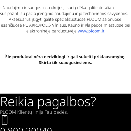
- Naudojimo ir saugos instrukcijos,
kurių dėka galite detaliau
susipažinti su pačio įrenginio naudojimu ir jo techninėmis savybėmis.
Aksesuarus įsigyti galite specializuotuose PLOOM salonuose,
esančiuose PC AKROPOLIS Vilniaus, Kauno ir Klaipėdos miestuose bei
elektroninėje parduotuvėje
www.ploom.lt
Šie produktai nėra nerizikingi ir gali sukelti priklausomybę.
Skirta tik suaugusiesiems.
Reikia pagalbos?
PLOOM Klientų linija Tau padės.
0 800 20040