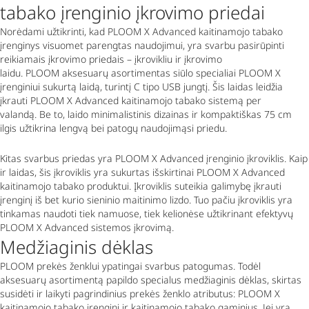
tabako įrenginio įkrovimo priedai
Norėdami užtikrinti, kad PLOOM X
Advanced
kaitinamojo tabako
įrenginys visuomet parengtas naudojimui, yra svarbu pasirūpinti
reikiamais įkrovimo priedais – įkrovikliu ir įkrovimo
laidu. PLOOM aksesuarų asortimentas siūlo specialiai PLOOM X
įrenginiui sukurtą laidą, turintį C tipo USB jungtį. Šis laidas leidžia
įkrauti PLOOM X
Advanced
kaitinamojo tabako sistemą per
valandą. Be to, laido minimalistinis dizainas ir kompaktiškas 75 cm
ilgis užtikrina lengvą bei patogų naudojimąsi priedu.
Kitas svarbus priedas yra PLOOM X
Advanced
įrenginio įkroviklis. Kaip
ir laidas, šis įkroviklis yra sukurtas išskirtinai PLOOM X
Advanced
kaitinamojo tabako produktui. Įkroviklis suteikia galimybę įkrauti
įrenginį iš bet kurio sieninio maitinimo lizdo. Tuo pačiu įkroviklis yra
tinkamas naudoti tiek namuose, tiek kelionėse užtikrinant efektyvų
PLOOM X
Advanced
sistemos įkrovimą.
Medžiaginis dėklas
PLOOM prekės ženklui ypatingai svarbus patogumas. Todėl
aksesuarų asortimentą papildo specialus medžiaginis dėklas, skirtas
susidėti ir laikyti pagrindinius prekės ženklo atributus: PLOOM X
kaitinamojo tabako įrenginį ir kaitinamojo tabako gaminius. Jei yra