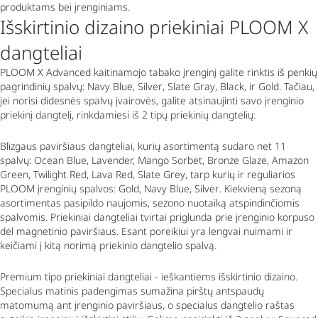
produktams bei įrenginiams.
Išskirtinio dizaino priekiniai PLOOM X
dangteliai
PLOOM X
Advanced
kaitinamojo tabako įrenginį galite rinktis iš penkių
pagrindinių spalvų:
Navy Blue, Silver
,
Slate
Gray
,
Black, ir Gold.
Tačiau,
jei norisi didesnės spalvų įvairovės, galite atsinaujinti savo įrenginio
priekinį dangtelį, rinkdamiesi iš 2 tipų priekinių dangtelių:
Blizgaus paviršiaus dangteliai, kurių asortimentą sudaro net 11
spalvų:
Ocean Blue, Lavender, Mango Sorbet, Bronze Glaze, Amazon
Green, Twilight Red, Lava Red, Slate Grey
, tarp kurių ir reguliarios
PLOOM įrenginių spalvos:
Gold, Navy Blue, Silver
. Kiekvieną sezoną
asortimentas pasipildo naujomis, sezono nuotaiką atspindinčiomis
spalvomis. Priekiniai dangteliai tvirtai priglunda prie įrenginio korpuso
dėl magnetinio paviršiaus. Esant poreikiui yra lengvai nuimami ir
keičiami į kitą norimą priekinio dangtelio spalvą.
Premium
tipo priekiniai dangteliai - ieškantiems išskirtinio dizaino.
Specialus matinis padengimas sumažina pirštų antspaudų
matomumą ant įrenginio paviršiaus, o specialus dangtelio raštas