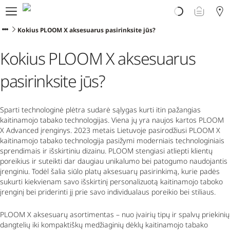
Atrask PLOOM
E. parduotuvė
Kokius PLOOM X aksesuarus pasirinksite jūs?
PLOOM klubas
Kokius PLOOM X aksesuarus
Pradėti
Pagalba
pasirinksite jūs?
Naujienos
Programėlė
Sparti technologinė plėtra sudarė sąlygas kurti itin pažangias
kaitinamojo tabako technologijas. Viena jų yra naujos kartos PLOOM
X
Advanced
įrenginys. 2023 metais Lietuvoje pasirodžiusi PLOOM X
kaitinamojo tabako technologija pasižymi moderniais technologiniais
sprendimais ir išskirtiniu dizainu. PLOOM stengiasi atliepti klientų
poreikius ir suteikti dar daugiau unikalumo bei patogumo naudojantis
įrenginiu. Todėl šalia siūlo platų aksesuarų pasirinkimą, kurie padės
sukurti kiekvienam savo išskirtinį personalizuotą kaitinamojo taboko
įrenginį bei priderinti jį prie savo individualaus poreikio bei stiliaus.
PLOOM X aksesuarų asortimentas – nuo įvairių tipų ir spalvų priekinių
dangtelių iki kompaktiškų medžiaginių dėklų kaitinamojo tabako