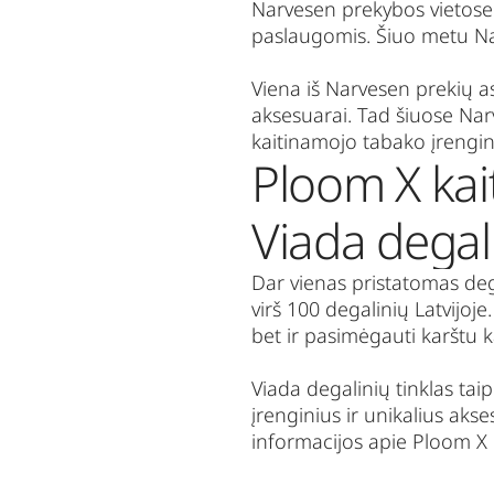
Narvesen
prekybos vietose g
paslaugomis. Šiuo metu
N
Viena iš
Narvesen
prekių as
aksesuarai. Tad šiuose
Nar
kaitinamojo tabako įrengin
Ploom X kai
Viada degal
Dar vienas pristatomas deg
virš 100 degalinių Latvijoje
bet ir pasimėgauti karštu 
Viada
degalinių tinklas tai
įrenginius ir unikalius akse
informacijos apie Ploom X 