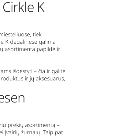
Cirkle K
miesteliuose, tiek
le K
degalinėse galima
ų asortimentą papildė ir
s išdėstyti – čia ir galite
roduktus ir jų aksesuarus,
vesen
irių prekių asortimentą –
 įvairių žurnalų. Taip pat