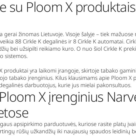
te su Ploom X produktais 
a gerai žinomas Lietuvoje. Visoje šalyje – tiek mažuose 
veikia 88
Cirkle K
degalinės ir 8
Cirkle K
automatai.
Cirk
ndžių bei užsipilti reikiamo kuro. O nuo šiol
Cirkle K
preki
ko sistemos.
produktai yra laikomi įrangoje, skirtoje tabako gaminiam
ojo tabako įrenginius. Kilus klausimams apie Ploom X p
degalinės darbuotojus, kurie jus mielai pakonsultuos.
 Ploom X įrenginius Nar
etose
ogaus apsipirkimo parduotuvės, kuriose rasite platų įva
rtingų rūšių užkandžių iki naujausių spaudos leidinių bei