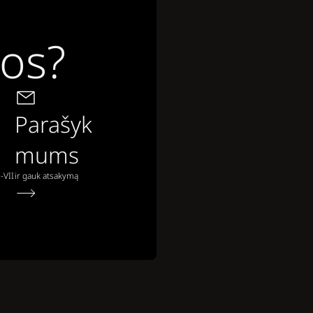
bos?
Parašyk
mums
-VII
ir gauk atsakymą