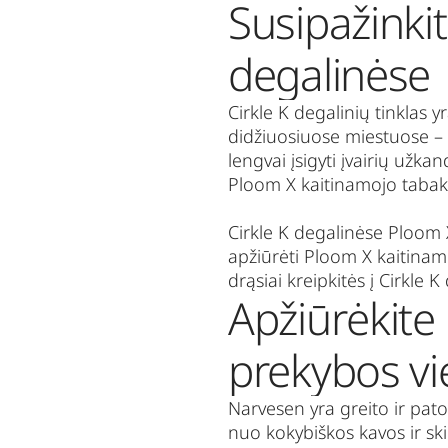
Susipažinki
degalinėse
Cirkle K
degalinių tinklas yr
didžiuosiuose miestuose – 
lengvai įsigyti įvairių užka
Ploom X kaitinamojo taba
Cirkle K
degalinėse Ploom X 
apžiūrėti Ploom X kaitinam
drąsiai kreipkitės į
Cirkle K
Apžiūrėkite
prekybos vi
Narvesen
yra greito ir pat
nuo kokybiškos kavos ir ski