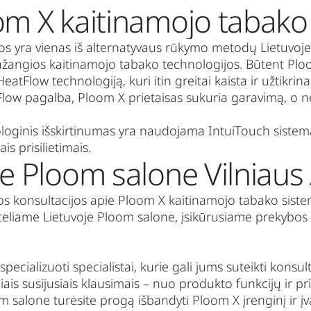
om X kaitinamojo tabako
s yra vienas iš alternatyvaus rūkymo metodų Lietuvoje.
pažangios kaitinamojo tabako technologijos. Būtent Pl
HeatFlow
technologiją, kuri itin greitai kaista ir užtikri
Flow
pagalba, Ploom X prietaisas sukuria garavimą, o n
loginis išskirtinumas yra naudojama
IntuiTouch
sistema,
ais prisilietimais.
te Ploom salone Vilniaus
os konsultacijos apie Ploom X kaitinamojo tabako sist
nteliame Lietuvoje
Ploom
salone, įsikūrusiame prekybos 
pecializuoti specialistai, kurie gali jums suteikti konsult
ais susijusiais klausimais – nuo produkto funkcijų ir pr
om
salone turėsite progą išbandyti Ploom X įrenginį ir įva