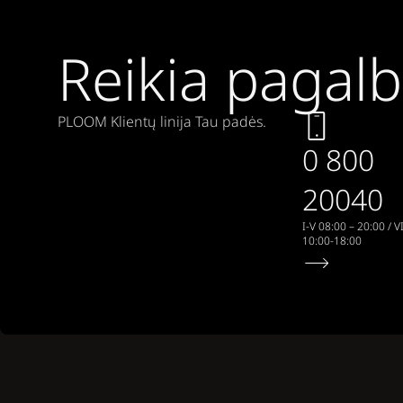
Reikia pagal
PLOOM Klientų linija Tau padės.
0 800
20040
I-V 08:00 – 20:00 / VI
10:00-18:00