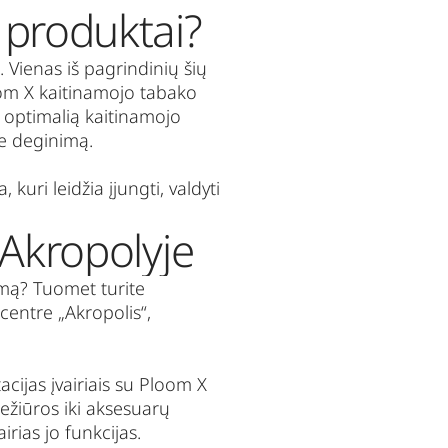
 produktai?
 Vienas iš pagrindinių šių
oom X kaitinamojo tabako
na optimalią kaitinamojo
e deginimą.
 kuri leidžia įjungti, valdyti
 Akropolyje
emą? Tuomet turite
centre „Akropolis“,
acijas įvairiais su Ploom X
iežiūros iki aksesuarų
irias jo funkcijas.