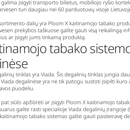
alima įsigyti transporto bilietus, mobiliojo ryšio korte
arvesen
turi daugiau nei 60 parduotuvių visoje Lietuvo
ortimento dalių yra Ploom X kaitinamojo tabako produk
vesen
prekybos taškuose galite gauti visą reikalingą i
ius ar įsigyti jums tinkamą produktą.
tinamojo tabako sistemos
inėse
alinių tinklas yra
Viada
. Šis degalinių tinklas jungia da
.
Viada
degalinėse yra ne tik patogu sustoti įsipilti kuro 
kavos puodeliu.
p pat siūlo apžiūrėti ar įsigyti Ploom X kaitinamojo tab
suarus galite rasti specialioje
Viada
degalinių įrangoje 
kaitinamojo tabako sistemas galite gauti pasiteiravę d