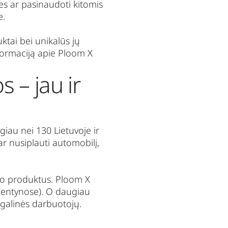
les ar pasinaudoti kitomis
je.
tai bei unikalūs jų
nformaciją apie Ploom X
 – jau ir
ugiau nei 130 Lietuvoje ir
ar nusiplauti automobilį,
ako produktus. Ploom X
(lentynose). O daugiau
egalinės darbuotojų.