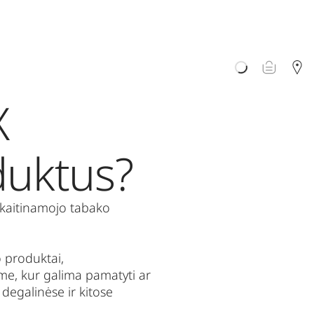
X
duktus?
i kaitinamojo tabako
o produktai,
me, kur galima pamatyti ar
degalinėse ir kitose