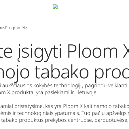
nos
Programėlė
te įsigyti Ploom 
mojo tabako pro
ei aukščiausios kokybės technologijų pagrindu veikiant
m X produktai yra pasiekiami ir Lietuvoje.
šsamiai pristatysime, kas yra Ploom X kaitinamojo tabak
ėmis ir technologiniais ypatumais. Tuo pačiu apžvelgsi
o tabako produktus prekybos centruose, parduotuvėse, 