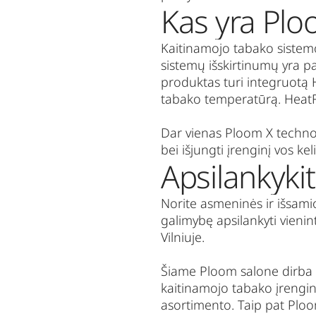
Kas yra Plo
Kaitinamojo tabako sistemo
sistemų išskirtinumų yra 
produktas turi integruotą
tabako temperatūrą.
Heat
Dar vienas Ploom X techno
bei išjungti įrenginį vos keli
Apsilankyki
Norite asmeninės ir išsami
galimybę apsilankyti vieni
Vilniuje.
Šiame
Ploom
salone dirba s
kaitinamojo tabako įrengini
asortimento. Taip pat
Plo