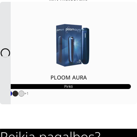
PLOOM AURA
Pirkti
+
1
Reikia pagalbos?