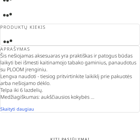
PRODUKTŲ KIEKIS
APRAŠYMAS
Šis nešiojamas aksesuaras yra praktiškas ir patogus būdas
laikyti bei išmesti kaitinamojo tabako gaminius, panaudotus
su PLOOM įrenginiu.
Lengva naudoti - tiesiog pritvirtinkite laikiklį prie pakuotės
arba nešiojamo dėklo.
Telpa iki 6 lazdelių.
Medžiagiškumas: aukščiausios kokybės ...
Skaityti daugiau
KITI PASIŪLYMAI