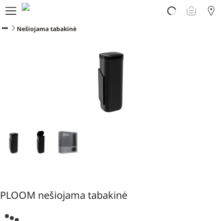
Atrask PLOOM
E. parduotuvė
Nešiojama tabakinė
PLOOM klubas
Pradėti
Pagalba
Naujienos
Programėlė
PLOOM nešiojama tabakinė