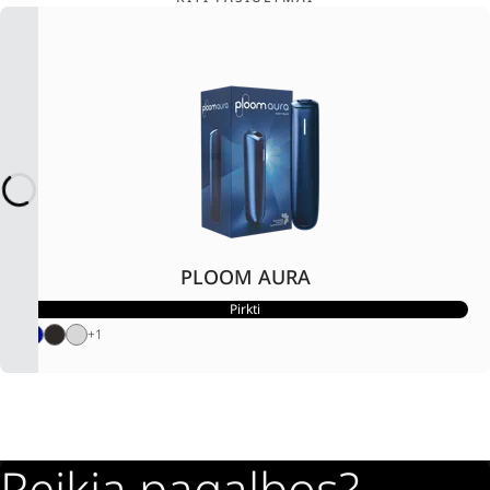
PLOOM AURA
Pirkti
+
1
Reikia pagalbos?