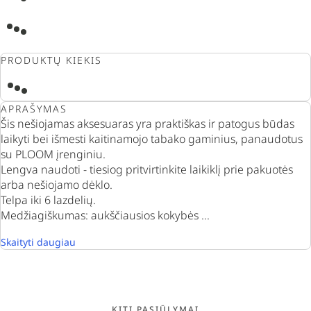
PRODUKTŲ KIEKIS
APRAŠYMAS
Šis nešiojamas aksesuaras yra praktiškas ir patogus būdas
laikyti bei išmesti kaitinamojo tabako gaminius, panaudotus
su PLOOM įrenginiu.
Lengva naudoti - tiesiog pritvirtinkite laikiklį prie pakuotės
arba nešiojamo dėklo.
Telpa iki 6 lazdelių.
Medžiagiškumas: aukščiausios kokybės ...
Skaityti daugiau
KITI PASIŪLYMAI