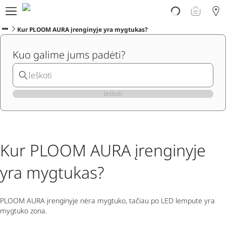
Atrask PLOOM
E. parduotuvė
Kur PLOOM AURA įrenginyje yra mygtukas?
PLOOM klubas
Kuo galime jums padėti?
Pradėti
Pagalba
Naujienos
Programėlė
Ieškoti
Kur PLOOM AURA įrenginyje
yra mygtukas?
PLOOM AURA įrenginyje nėra mygtuko, tačiau po LED lempute yra
mygtuko zona.