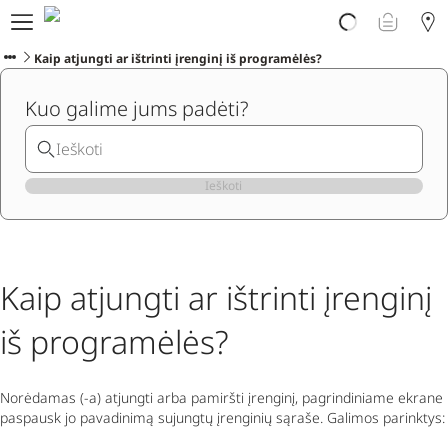
Atrask PLOOM
E. parduotuvė
Kaip atjungti ar ištrinti įrenginį iš programėlės?
PLOOM klubas
Kuo galime jums padėti?
Pradėti
Pagalba
Naujienos
Programėlė
Ieškoti
Kaip atjungti ar ištrinti įrenginį
iš programėlės?
Norėdamas (-a) atjungti arba pamiršti įrenginį, pagrindiniame ekrane
paspausk jo pavadinimą sujungtų įrenginių sąraše. Galimos parinktys: