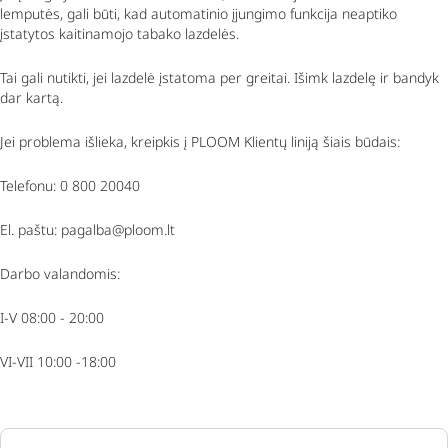
lemputės, gali būti, kad automatinio įjungimo funkcija neaptiko
įstatytos kaitinamojo tabako lazdelės.
Tai gali nutikti, jei lazdelė įstatoma per greitai. Išimk lazdelę ir bandyk
dar kartą.
Jei problema išlieka, kreipkis į PLOOM Klientų liniją šiais būdais:
Telefonu: 0 800 20040
El. paštu: pagalba@ploom.lt
Darbo valandomis:
I-V 08:00 - 20:00
VI-VII 10:00 -18:00