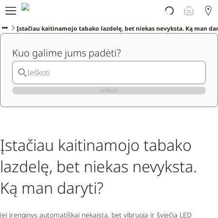
Atrask PLOOM
E. parduotuvė
Įstačiau kaitinamojo tabako lazdelę, bet niekas nevyksta. Ką man dar
PLOOM klubas
Kuo galime jums padėti?
Pradėti
Pagalba
Naujienos
Programėlė
Ieškoti
Įstačiau kaitinamojo tabako
lazdelę, bet niekas nevyksta.
Ką man daryti?
Jei įrenginys automatiškai nekaista, bet vibruoja ir šviečia LED