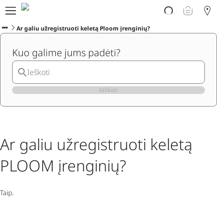
Atrask PLOOM
E. parduotuvė
Ar galiu užregistruoti keletą Ploom įrenginių?
PLOOM klubas
Kuo galime jums padėti?
Pradėti
Pagalba
Naujienos
Programėlė
Ieškoti
Ar galiu užregistruoti keletą
PLOOM įrenginių?
Taip.